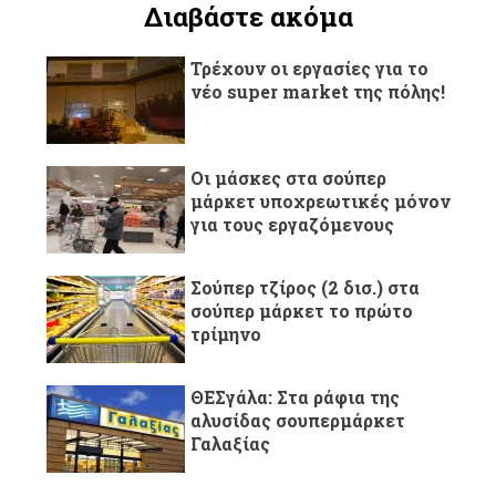
Διαβάστε ακόμα
Τρέχουν οι εργασίες για το
νέο super market της πόλης!
Οι μάσκες στα σούπερ
μάρκετ υποχρεωτικές μόνον
για τους εργαζόμενους
Σούπερ τζίρος (2 δισ.) στα
σούπερ μάρκετ το πρώτο
τρίμηνο
ΘΕΣγάλα: Στα ράφια της
αλυσίδας σουπερμάρκετ
Γαλαξίας