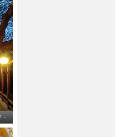
μπροστά στη θάλασσα; Πάμε στον
Κήπο της Εδέμ!
ΔΙΑΣΚΈΔΑΣΗ
26/05/2026
Viral μαγαζί με burger και κοτόπουλα
έρχεται στον Βόλο- Τις βλέπω ήδη τις
ουρές!
ΑΓΟΡΆ
26/05/2026
Aυτή είναι η νέα μεγάλη αλυσίδα που
ανοίγει κατάστημα στην Ερμού!
ΔΙΑΣΚΈΔΑΣΗ
26/05/2026
Αυτό είναι το νέο bar restaurant
μπροστά στη θάλασσα που θα σου
κλέψει την καρδιά!
ΔΙΑΣΚΈΔΑΣΗ
26/05/2026
Πάμε πλατεία για φαγητό; Νέο μαγαζί
εστίασης έρχεται να αλλάξει το
καλοκαίρι μας!
...
ΔΙΑΣΚΈΔΑΣΗ
11/05/2026
Φέτος θα καλοκαιριάσουμε στον
“Κήπο της Εδέμ”! Eσύ ξέρεις που είναι;