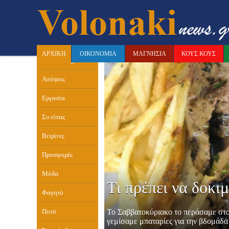
ΠΕΡΙΣΣΟΤΕΡΕΣ
ΦΑΓΗΤΌ
ΚΑΤΗΓΟΡΙΕΣ
ΑΡΧΙΚΗ
ΟΙΚΟΝΟΜΙΑ
ΜΑΓΝΗΣΙΑ
ΚΟΥΣ ΚΟΥΣ
Doras' Blog
Απόψεις
Εργασία
Συ είπας
Βιτρίνες
Προσφορές
Μόδα
Τι πρέπει να δοκι
Φαγητό
Το Σαββατοκύριακο το περάσαμε στο
Ποτό
γεμίσαμε μπαταρίες για την βδομάδα