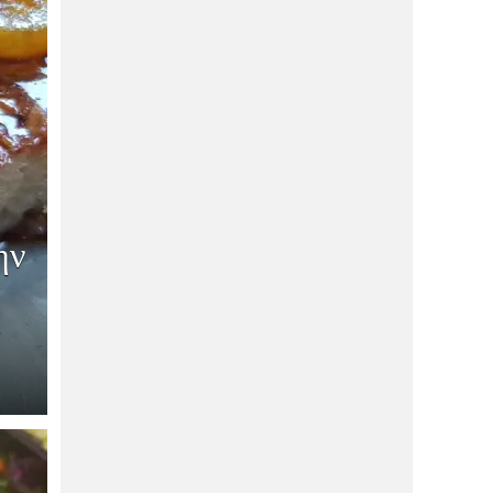
ΑΓΟΡΆ
11/05/2026
Αλλαγές στα πρόσωπα διαχείρισης του
Balcon και του OΛΥΡΑ της
Μακρυνίτσας
ΑΓΟΡΆ
20/04/2026
Mάνα και κόρη έκαναν το πάθος τους
επιχείρηση και εσύ θα τις λατρέψεις!
ΑΓΟΡΆ
20/04/2026
ην
Αυτό είναι το νέο ποδολογικό κέντρο
της πόλης και η Κατερίνα σε περιμένει
για ΔΩΡΕΑΝ έλεγχο!
ΔΙΑΣΚΈΔΑΣΗ
20/04/2026
Μπουγάτσα καλύτερη από της
Θεσσαλονίκης στο κέντρο του Βόλου-
Γεύση ΣΟΚ!
ΑΓΟΡΆ
20/04/2026
Eίσαι μαμά; Θες όμορφα νύχια με
διάρκεια; Εκεί όσο το παιδί παίζει, εσύ
θα χαλαρώνεις!