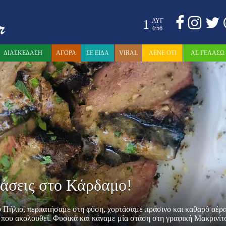
1
ΑΥΓ
4:56
ΔΙΑΣΚΕΔΑΣΗ
ΑΓΟΡΑ
ΣΕ ΕΙΔΑ
VIRAL
ΛΕΝΕ ΟΤΙ
ΑΣ ΓΕΛΑΣΩ
μάσεις στο Κάρδαμο!
 Πήλιο, περπατήσαμε στη φύση, χορτάσαμε πράσινο και καθαρό αέρα
 που ακολουθεί. Φυσικά και κάναμε μία στάση στη γραφική Μακρινίτσ