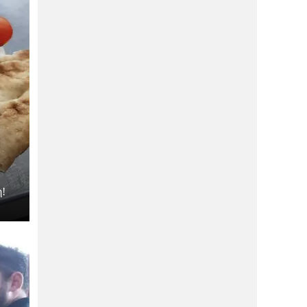
έρχεται στο κέντρο!
ΔΙΑΣΚΈΔΑΣΗ
21/01/2026
Ο Φάβιος ήρθε και στον Βόλο και έγινε
το απόλυτο talk of the town!
ΑΓΟΡΆ
21/01/2026
WIRE: Έρχεται με δυνατά brand που οι
γυναίκες λατρεύουν!
ή
ΑΓΟΡΆ
21/01/2026
“Πέφτει η αυλαία” μετά από 12 χρόνια-
Κλείνει ένα από τα καλά μαγαζιά της
πόλης!
η!
ΑΓΟΡΆ
21/01/2026
Μας λέει “αντίο” πασίγνωστη έμπορος,
που όλοι αγαπάμε!