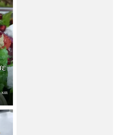
ΔΙΑΣΚΈΔΑΣΗ
11/03/2026
Το νέο εστιατόριο της Μακρυνίτσας,
που αξίζει να επισκεφθείς με την
υπογραφή του Κ.Ταμία!
ΜΑΓΝΗΣΊΑ
11/03/2026
Το ΌΛΥΡA restaurant τιμά τις γυναίκες
που κρατούν “ζωντανό” το Πήλιο!
ΑΓΟΡΆ
21/01/2026
The Secret: Δεν είναι μυστικό, εγώ
σε
ξέρω τι ανοίγει εδώ, μάθε και εσύ!
ΑΓΟΡΆ
21/01/2026
Si Sooz: Νέο κατάστημα γυναικείων
υποδημάτων στην πόλη(ΦΩΤΟ)
 και
ΔΙΑΣΚΈΔΑΣΗ
21/01/2026
Το Βολονάκι αλλάζει γεύση: Έρχεται
το πρώτο premium meat concept!
ΔΙΑΣΚΈΔΑΣΗ
21/01/2026
Αmaro: Wine bar με συνοδεία tapas,