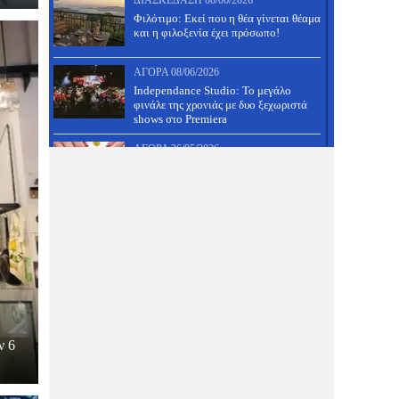
ΔΙΑΣΚΈΔΑΣΗ
08/06/2026
Φιλότιμο: Εκεί που η θέα γίνεται θέαμα
και η φιλοξενία έχει πρόσωπο!
ΑΓΟΡΆ
08/06/2026
Independance Studio: Το μεγάλο
φινάλε της χρονιάς με δυο ξεχωριστά
shows στο Premiera
ΑΓΟΡΆ
26/05/2026
Ημιμόνιμο μανικιούρ και
ολοκληρωμένο πεντικιούρ ΜΟΝΟ 30
ευρώ!
ΔΙΑΣΚΈΔΑΣΗ
26/05/2026
31 Μάη πάμε πλατεία, έχει πανηγύρι
στον Άνω Βόλο- Δες τους μουσικούς
και κάνε κράτηση!
ΑΓΟΡΆ
26/05/2026
Μια διαιτολόγος με ξεχωριστή
φιλοσοφία, που μαζί της θα τα
ν 6
καταφέρεις- Δες προσφορά!
ΔΙΑΣΚΈΔΑΣΗ
26/05/2026
Τραπέζι γάμου, βάφτισης, αρραβώνα