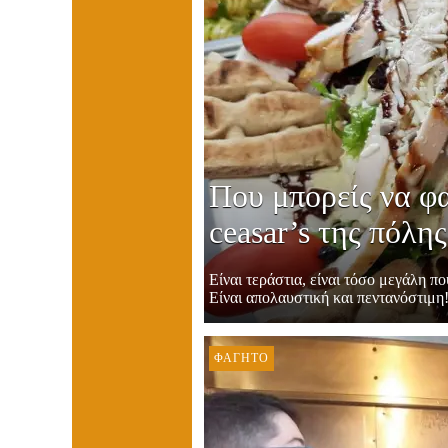
Που μπορείς να φ
ceasar’s της πόλ
Είναι τεράστια, είναι τόσο μεγάλη π
Είναι απολαυστική και πεντανόστιμη!
ΦΑΓΗΤΌ