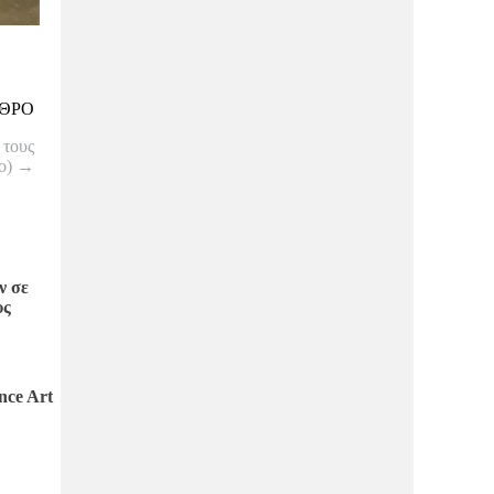
ΘΡΟ
 τους
eo)
→
ν σε
υς
nce Art