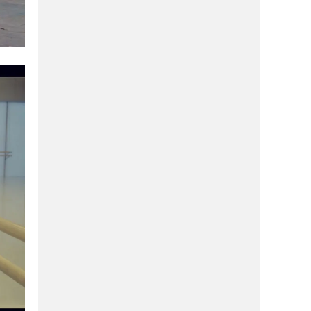
ΔΙΑΣΚΈΔΑΣΗ
11/03/2026
Το νέο εστιατόριο της Μακρυνίτσας,
που αξίζει να επισκεφθείς με την
υπογραφή του Κ.Ταμία!
ΜΑΓΝΗΣΊΑ
11/03/2026
Το ΌΛΥΡA restaurant τιμά τις γυναίκες
που κρατούν “ζωντανό” το Πήλιο!
ΑΓΟΡΆ
21/01/2026
The Secret: Δεν είναι μυστικό, εγώ
ξέρω τι ανοίγει εδώ, μάθε και εσύ!
ΑΓΟΡΆ
21/01/2026
Si Sooz: Νέο κατάστημα γυναικείων
υποδημάτων στην πόλη(ΦΩΤΟ)
ΔΙΑΣΚΈΔΑΣΗ
21/01/2026
Το Βολονάκι αλλάζει γεύση: Έρχεται
το πρώτο premium meat concept!
ΔΙΑΣΚΈΔΑΣΗ
21/01/2026
Αmaro: Wine bar με συνοδεία tapas,