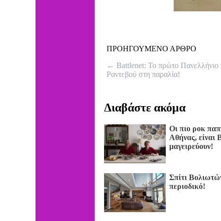
ΠΡΟΗΓΟΥΜΕΝΟ ΑΡΘΡΟ
←
Battlenet: Το πρώτο Πανελλήνιο e
Ραντεβού στη παραλία!
Διαβάστε ακόμα
Οι πιο ροκ παπ
Αθήνας, είναι
μαγειρεύουν!
Σπίτι Βολιωτ
περιοδικό!