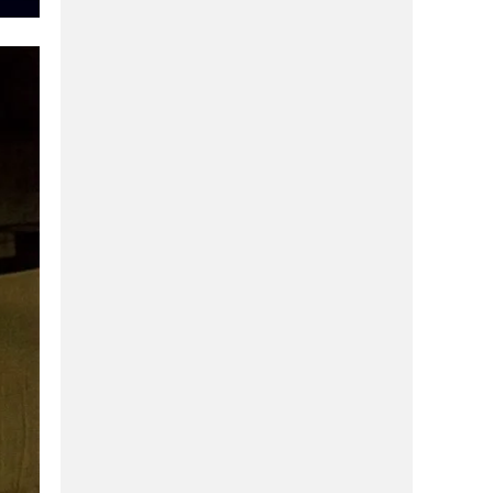
έρχεται στο κέντρο!
ΔΙΑΣΚΈΔΑΣΗ
21/01/2026
Ο Φάβιος ήρθε και στον Βόλο και έγινε
το απόλυτο talk of the town!
ΑΓΟΡΆ
21/01/2026
WIRE: Έρχεται με δυνατά brand που οι
γυναίκες λατρεύουν!
ΑΓΟΡΆ
21/01/2026
“Πέφτει η αυλαία” μετά από 12 χρόνια-
Κλείνει ένα από τα καλά μαγαζιά της
πόλης!
ΑΓΟΡΆ
21/01/2026
Μας λέει “αντίο” πασίγνωστη έμπορος,
που όλοι αγαπάμε!