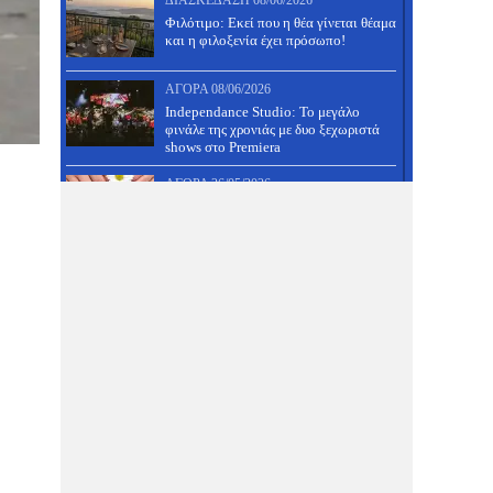
ΔΙΑΣΚΈΔΑΣΗ
08/06/2026
Φιλότιμο: Εκεί που η θέα γίνεται θέαμα
και η φιλοξενία έχει πρόσωπο!
ΑΓΟΡΆ
08/06/2026
Independance Studio: Το μεγάλο
φινάλε της χρονιάς με δυο ξεχωριστά
shows στο Premiera
ΑΓΟΡΆ
26/05/2026
Ημιμόνιμο μανικιούρ και
ολοκληρωμένο πεντικιούρ ΜΟΝΟ 30
ευρώ!
ΔΙΑΣΚΈΔΑΣΗ
26/05/2026
31 Μάη πάμε πλατεία, έχει πανηγύρι
στον Άνω Βόλο- Δες τους μουσικούς
και κάνε κράτηση!
ΑΓΟΡΆ
26/05/2026
Μια διαιτολόγος με ξεχωριστή
φιλοσοφία, που μαζί της θα τα
καταφέρεις- Δες προσφορά!
ΔΙΑΣΚΈΔΑΣΗ
26/05/2026
Τραπέζι γάμου, βάφτισης, αρραβώνα