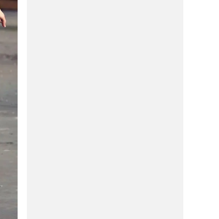
ΑΓΟΡΆ
11/05/2026
Αλλαγές στα πρόσωπα διαχείρισης του
Balcon και του OΛΥΡΑ της
Μακρυνίτσας
ΑΓΟΡΆ
20/04/2026
Mάνα και κόρη έκαναν το πάθος τους
επιχείρηση και εσύ θα τις λατρέψεις!
ΑΓΟΡΆ
20/04/2026
Αυτό είναι το νέο ποδολογικό κέντρο
της πόλης και η Κατερίνα σε περιμένει
για ΔΩΡΕΑΝ έλεγχο!
ΔΙΑΣΚΈΔΑΣΗ
20/04/2026
Μπουγάτσα καλύτερη από της
Θεσσαλονίκης στο κέντρο του Βόλου-
Γεύση ΣΟΚ!
ΑΓΟΡΆ
20/04/2026
Eίσαι μαμά; Θες όμορφα νύχια με
διάρκεια; Εκεί όσο το παιδί παίζει, εσύ
θα χαλαρώνεις!