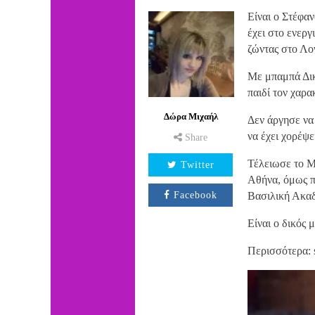
Είναι ο Στέφαν
έχει στο ενεργ
ζώντας στο Λο
Με μπαμπά Δικ
παιδί τον χαρα
Δώρα Μιχαήλ
Δεν άργησε να 
να έχει χορέψ
Share
Τέλειωσε το Μ
Twitter
Αθήνα, όμως π
Facebook
Βασιλική Ακαδ
Είναι ο δικός 
Περισσότερα: 