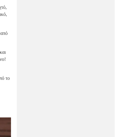
μπροστά στη θάλασσα; Πάμε στον
χτό,
Κήπο της Εδέμ!
ικό,
ΔΙΑΣΚΈΔΑΣΗ
26/05/2026
Viral μαγαζί με burger και κοτόπουλα
έρχεται στον Βόλο- Τις βλέπω ήδη τις
 από
ουρές!
ΑΓΟΡΆ
26/05/2026
και
Aυτή είναι η νέα μεγάλη αλυσίδα που
ανοίγει κατάστημα στην Ερμού!
νο!
ΔΙΑΣΚΈΔΑΣΗ
26/05/2026
Αυτό είναι το νέο bar restaurant
πό το
μπροστά στη θάλασσα που θα σου
κλέψει την καρδιά!
ΔΙΑΣΚΈΔΑΣΗ
26/05/2026
Πάμε πλατεία για φαγητό; Νέο μαγαζί
εστίασης έρχεται να αλλάξει το
καλοκαίρι μας!
ΔΙΑΣΚΈΔΑΣΗ
11/05/2026
Φέτος θα καλοκαιριάσουμε στον
“Κήπο της Εδέμ”! Eσύ ξέρεις που είναι;