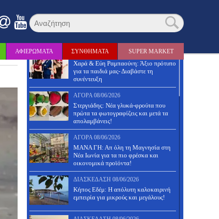
θνή
Τελευταία Νέα
ΑΦΙΕΡΩΜΑΤΑ
ΣΥΝΘΗΜΑΤΑ
SUPER MARKET
ΑΓΟΡΆ
14/06/2026
Χαρά & Εύη Ραμπαούνη: Άξιο πρότυπο
για τα παιδιά μας- Διαβάστε τη
συνέντευξη
ΑΓΟΡΆ
08/06/2026
Στεργιάδης: Νέα γλυκά-φρούτα που
πρώτα τα φωτογραφίζεις και μετά τα
απολαμβάνεις!
ΑΓΟΡΆ
08/06/2026
ΜΑΝΑ ΓΗ: Απ όλη τη Μαγνησία στη
Νέα Ιωνία για τα πιο φρέσκα και
οικονομικά προϊόντα!
ΔΙΑΣΚΈΔΑΣΗ
08/06/2026
Κήπος Εδέμ: Η απόλυτη καλοκαιρινή
εμπειρία για μικρούς και μεγάλους!