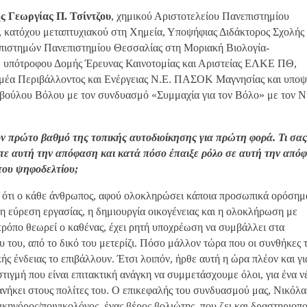
ς Γεωργίας Π. Τσίντζου
, χημικού Αριστοτελείου Πανεπιστημίου
 κατόχου μεταπτυχιακού στη Χημεία, Υποψήφιας Διδάκτορος Σχολής
πιστημών Πανεπιστημίου Θεσσαλίας στη Μοριακή Βιολογία-
, υπότροφου Δομής Έρευνας Καινοτομίας και Αριστείας ΕΛΚΕ ΠΘ,
μέα Περιβάλλοντος και Ενέργειας Ν.Ε. ΠΑΣΟΚ Μαγνησίας και υποψ
βούλου Βόλου με τον συνδυασμό «Συμμαχία για τον Βόλο» με τον Ν
 πρώτο βαθμό της τοπικής αυτοδιοίκησης για πρώτη φορά. Τι σας
τε αυτή την απόφαση και κατά πόσο έπαιξε ρόλο σε αυτή την από
του ψηφοδελτίου;
 ότι ο κάθε άνθρωπος, αφού ολοκληρώσει κάποια προσωπικά ορόσημ
 η εύρεση εργασίας, η δημιουργία οικογένειας και η ολοκλήρωση με
τρόπο θεωρεί ο καθένας, έχει ρητή υποχρέωση να συμβάλλει στα
υ του, από το δικό του μετερίζι. Πόσο μάλλον τώρα που οι συνθήκες 
κής ένδειας το επιβάλλουν. Έτσι λοιπόν, ήρθε αυτή η ώρα πλέον και γι
στιγμή που είναι επιτακτική ανάγκη να συμμετάσχουμε όλοι, για ένα ν
ανήκει στους πολίτες του. Ο επικεφαλής του συνδυασμού μας, Νικόλα
κηγόρος/ποινικολόγος, ένας βέρος βολιώτης, που ζει και δραστηριοπο