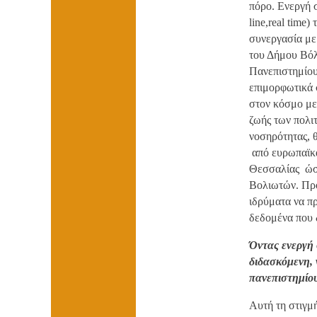
πόρο. Ενεργή 
line,real time
συνεργασία με
του Δήμου Βόλ
Πανεπιστημίου
επιμορφωτικά σ
στον κόσμο με
ζωής των πολιτ
νοσηρότητας, 
από ευρωπαϊκ
Θεσσαλίας ώστ
Βολιωτών. Πρό
ιδρύματα να π
δεδομένα που δ
Όντας ενεργή 
διδασκόμενη, 
πανεπιστημίου
Αυτή τη στιγμ