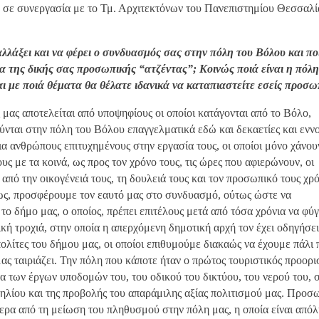
ts σε συνεργασία με το Τμ. Αρχιτεκτόνων του Πανεπιστημίου Θεσσαλί
 αλλάξει και να φέρει ο συνδυασμός σας στην πόλη του Βόλου και πο
τα της δικής σας προσωπικής “ατζέντας”; Κοινώς ποιά είναι η πόλ
αι με ποιά θέματα θα θέλατε ιδανικά να καταπιαστείτε εσείς προσω
μας αποτελείται από υποψηφίους οι οποίοι κατάγονται από το Βόλο,
νται στην πόλη του Βόλου επαγγελματικά εδώ και δεκαετίες και εννο
για ανθρώπους επιτυχημένους στην εργασία τους, οι οποίοι μόνο χάνου
υς με τα κοινά, ως προς τον χρόνο τους, τις ώρες που αφιερώνουν, οι
 από την οικογένειά τους, τη δουλειά τους και τον προσωπικό τους χρ
ως, προσφέρουμε τον εαυτό μας στο συνδυασμό, ούτως ώστε να
ο δήμο μας, ο οποίος, πρέπει επιτέλους μετά από τόσα χρόνια να φύγ
κή τροχιά, στην οποία η απερχόμενη δημοτική αρχή τον έχει οδηγήσει
ολίτες του δήμου μας, οι οποίοι επιθυμούμε διακαώς να έχουμε πάλι
ας ταιριάζει. Την πόλη που κάποτε ήταν ο πρώτος τουριστικός προορι
τα των έργων υποδομών του, του οδικού του δικτύου, του νερού του, σ
ηλίου και της προβολής του απαράμιλης αξίας πολιτισμού μας. Προσ
τερα από τη μείωση του πληθυσμού στην πόλη μας, η οποία είναι από