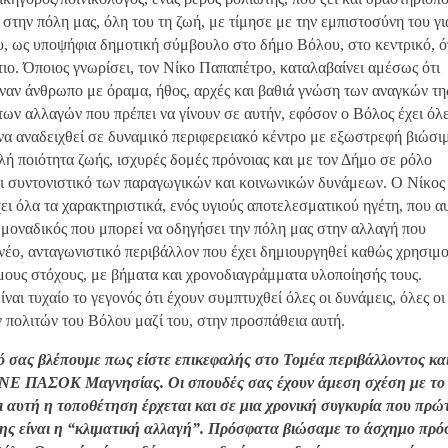
στην πόλη μας, όλη του τη ζωή, με τίμησε με την εμπιστοσύνη του γι
, ως υποψήφια δημοτική σύμβουλο στο δήμο Βόλου, στο κεντρικό, 
ιο. Όποιος γνωρίσει, τον Νίκο Παπαπέτρο, καταλαβαίνει αμέσως ότι
έναν άνθρωπο με όραμα, ήθος, αρχές και βαθιά γνώση των αναγκών τη
των αλλαγών που πρέπει να γίνουν σε αυτήν, εφόσον ο Βόλος έχει όλε
να αναδειχθεί σε δυναμικό περιφερειακό κέντρο με εξωστρεφή βιώσι
ή ποιότητα ζωής, ισχυρές δομές πρόνοιας και με τον Δήμο σε ρόλο
αι συντονιστικό των παραγωγικών και κοινωνικών δυνάμεων. Ο Νίκος
ι όλα τα χαρακτηριστικά, ενός υγιούς αποτελεσματικού ηγέτη, που α
ο μοναδικός που μπορεί να οδηγήσει την πόλη μας στην αλλαγή που
 νέο, ανταγωνιστικό περιβάλλον που έχει δημιουργηθεί καθώς χρησιμο
μους στόχους, με βήματα και χρονοδιαγράμματα υλοποίησής τους.
ίναι τυχαίο το γεγονός ότι έχουν συμπτυχθεί όλες οι δυνάμεις, όλες οι
ν πολιτών του Βόλου μαζί του, στην προσπάθεια αυτή.
ό σας βλέπουμε πως είστε επικεφαλής στο Τομέα περιβάλλοντος κα
ς ΝΕ ΠΑΣΟΚ Μαγνησίας. Οι σπουδές σας έχουν άμεση σχέση με το
ι αυτή η τοποθέτηση έρχεται και σε μια χρονική συγκυρία που πρώ
ης είναι η “κλιματική αλλαγή”. Πρόσφατα βιώσαμε το άσχημο πρ