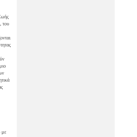
έρχεται στο κέντρο!
Ζωής
ΔΙΑΣΚΈΔΑΣΗ
21/01/2026
Ο Φάβιος ήρθε και στον Βόλο και έγινε
, του
το απόλυτο talk of the town!
ζονται
ΑΓΟΡΆ
21/01/2026
ότητας
WIRE: Έρχεται με δυνατά brand που οι
γυναίκες λατρεύουν!
ούν
μιο
ΑΓΟΡΆ
21/01/2026
ων
“Πέφτει η αυλαία” μετά από 12 χρόνια-
Κλείνει ένα από τα καλά μαγαζιά της
ητικά
πόλης!
ας
ΑΓΟΡΆ
21/01/2026
Μας λέει “αντίο” πασίγνωστη έμπορος,
που όλοι αγαπάμε!
ο με