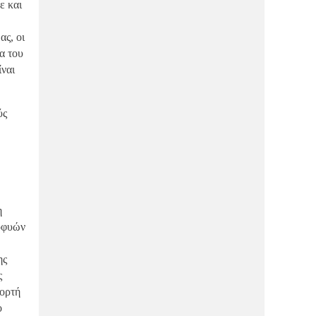
ε και
ας, οι
α του
ναι
ύς
η
εοφυών
ης
ς
ιορτή
o