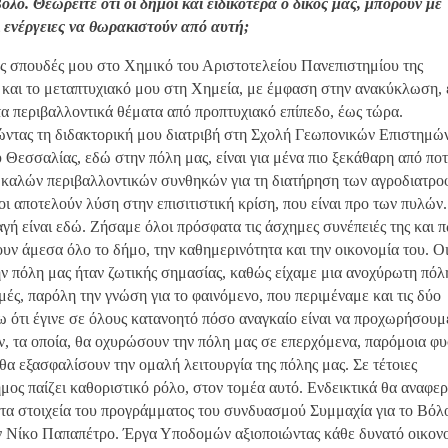
όλο. Θεωρείτε ότι οι δήμοι και ειδικότερα ο δικός μας, μπορούν με
 ενέργειες να θωρακιστούν από αυτή;
ές σπουδές μου στο Χημικό του Αριστοτελείου Πανεπιστημίου της
και το μεταπτυχιακό μου στη Χημεία, με έμφαση στην ανακύκλωση,
τα περιβαλλοντικά θέματα από προπτυχιακό επίπεδο, έως τώρα.
ώντας τη διδακτορική μου διατριβή στη Σχολή Γεωπονικών Επιστημώ
 Θεσσαλίας, εδώ στην πόλη μας, είναι για μένα πιο ξεκάθαρη από ποτ
 καλών περιβαλλοντικών συνθηκών για τη διατήρηση των αγροδιατρο
οι αποτελούν λύση στην επισιτιστική κρίση, που είναι προ των πυλών
γή είναι εδώ. Ζήσαμε όλοι πρόσφατα τις άσχημες συνέπειές της και 
υν άμεσα όλο το δήμο, την καθημερινότητα και την οικονομία του. Ο
ην πόλη μας ήταν ζωτικής σημασίας, καθώς είχαμε μια ανοχύρωτη πόλ
ές, παρόλη την γνώση για το φαινόμενο, που περιμέναμε και τις δύο
ω ότι έγινε σε όλους κατανοητό πόσο αναγκαίο είναι να προχωρήσουμ
, τα οποία, θα οχυρώσουν την πόλη μας σε επερχόμενα, παρόμοια φυ
θα εξασφαλίσουν την ομαλή λειτουργία της πόλης μας. Σε τέτοιες
ήμος παίζει καθοριστικό ρόλο, στον τομέα αυτό. Ενδεικτικά θα αναφε
 τα στοιχεία του προγράμματος του συνδυασμού Συμμαχία για το Βόλ
ν Νίκο Παπαπέτρο. Έργα Υποδομών αξιοποιώντας κάθε δυνατό οικον