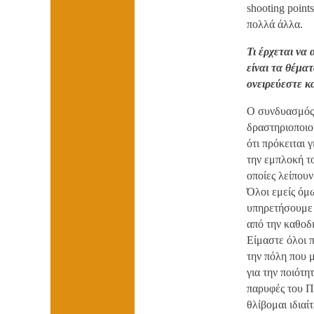
shooting poin
πολλά άλλα.
Τι έρχεται να
είναι τα θέμα
ονειρεύεστε κ
Ο συνδυασμός 
δραστηριοποιού
ότι πρόκειται 
την εμπλοκή το
οποίες λείπουν
Όλοι εμείς όμ
υπηρετήσουμε τ
από την καθοδι
Είμαστε όλοι π
την πόλη που μ
για την ποιότη
παρυφές του Π
θλίβομαι ιδιαί