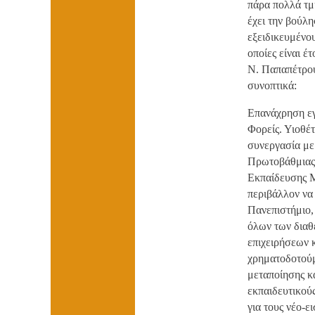
πάρα πολλά τμή
έχει την βούλη
εξειδικευμένο
οποίες είναι έ
Ν. Παπαπέτρου
συνοπτικά:
Επανάχρηση εγ
Φορείς. Υιοθέ
συνεργασία με
Πρωτοβάθμιας 
Εκπαίδευσης Μ
περιβάλλον να
Πανεπιστήμιο,
όλων των διαθ
επιχειρήσεων 
χρηματοδοτούμ
μεταποίησης κ
εκπαιδευτικού
για τους νέο-ε