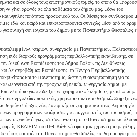
ματα και σε όλους τους επιστημονικούς τομείς, το οποίο θα μπορούσ
ση να γίνει αρωγός σε όλα τα θέματα του δήμου μας, μέσω του
υ και υψηλής ποιότητας προσωπικού του. Οι θέσεις του συνδυασμού μ
τοιμες εδώ και καιρό και επικαιροποιούνται συνεχώς μέσα από το όραμ
 για συνεχή συνεργασία του δήμου με το Πανεπιστήμιο Θεσσαλίας εί
καταλειμμένων κτιρίων, συνεργασία με Πανεπιστήμιου, Πολιτιστικο
τηση ενός διαρκούς προγράμματος περιβαλλοντικής εκπαίδευσης, σε
 την Διεύθυνση Εκπαίδευσης του Δήμου Βόλου, τις Διευθύνσεις
και Δευτεροβάθμιας Εκπαίδευσης, το Κέντρο Περιβαλλοντικής
ακρυνίτσας και το Πανεπιστήμιο, ώστε η ευαισθητοποίηση για το
 καλλιεργείται από την προσχολική ηλικία. Συνεργασία Δήμου με
 Επιμελητήριο για ανάδειξη «επιχειρηματικού κόμβου», με αξιοποίησ
έσιμων εργαλείων πολιτικής, χρηματοδοτικά και θεσμικά. Στήριξη ν
και δομών στήριξης νέας δυναμικής επιχειρηματικότητας. Δημιουργία
ενων προγραμμάτων κατάρτισης για επαγγελματίες του τουρισμού, τ
αι των τεχνικών έργων, σε συνεργασία με το Πανεπιστήμιο και άλλου
ς φορείς. ΚΕΔΙΒΙΜ του ΠΘ. Κάθε νέα φοιτητική χρονιά μια μεγάλη γ
ισακτέους φοιτητές στο Πανεπιστήμιο Θεσσαλίας και δημιουργία phot