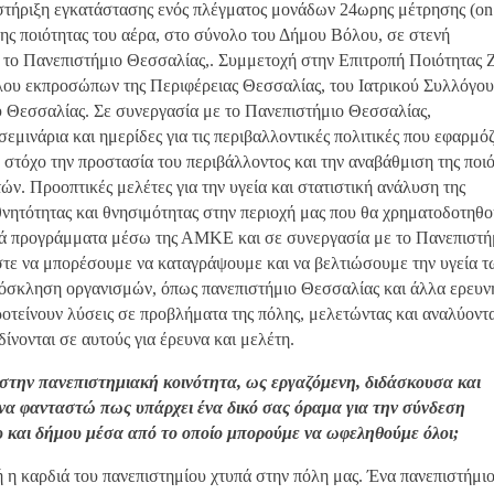
στήριξη εγκατάστασης ενός πλέγματος μονάδων 24ωρης μέτρησης (on
) της ποιότητας του αέρα, στο σύνολο του Δήμου Βόλου, σε στενή
 το Πανεπιστήμιο Θεσσαλίας,. Συμμετοχή στην Επιτροπή Ποιότητας 
ου εκπροσώπων της Περιφέρειας Θεσσαλίας, του Ιατρικού Συλλόγου
 Θεσσαλίας. Σε συνεργασία με το Πανεπιστήμιο Θεσσαλίας,
εμινάρια και ημερίδες για τις περιβαλλοντικές πολιτικές που εφαρμό
 στόχο την προστασία του περιβάλλοντος και την αναβάθμιση της ποι
ών. Προοπτικές μελέτες για την υγεία και στατιστική ανάλυση της
θνητότητας και θνησιμότητας στην περιοχή μας που θα χρηματοδοτηθ
ά προγράμματα μέσω της ΑΜΚΕ και σε συνεργασία με το Πανεπιστή
ε να μπορέσουμε να καταγράψουμε και να βελτιώσουμε την υγεία τ
σκληση οργανισμών, όπως πανεπιστήμιο Θεσσαλίας και άλλα ερευν
ροτείνουν λύσεις σε προβλήματα της πόλης, μελετώντας και αναλύοντ
ίνονται σε αυτούς για έρευνα και μελέτη.
στην πανεπιστημιακή κοινότητα, ως εργαζόμενη, διδάσκουσα και
να φανταστώ πως υπάρχει ένα δικό σας όραμα για την σύνδεση
 και δήμου μέσα από το οποίο μπορούμε να ωφεληθούμε όλοι;
ή η καρδιά του πανεπιστημίου χτυπά στην πόλη μας. Ένα πανεπιστήμι