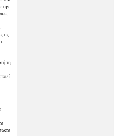
α την
ΑΓΟΡΆ
11/05/2026
όπως
Αλλαγές στα πρόσωπα διαχείρισης του
Balcon και του OΛΥΡΑ της
Μακρυνίτσας
ς
ς τις
ΑΓΟΡΆ
20/04/2026
μη
Mάνα και κόρη έκαναν το πάθος τους
επιχείρηση και εσύ θα τις λατρέψεις!
ΑΓΟΡΆ
20/04/2026
υτή τη
Αυτό είναι το νέο ποδολογικό κέντρο
της πόλης και η Κατερίνα σε περιμένει
ποιεί
για ΔΩΡΕΑΝ έλεγχο!
ΔΙΑΣΚΈΔΑΣΗ
20/04/2026
Μπουγάτσα καλύτερη από της
Θεσσαλονίκης στο κέντρο του Βόλου-
Γεύση ΣΟΚ!
ι
ΑΓΟΡΆ
20/04/2026
Eίσαι μαμά; Θες όμορφα νύχια με
το
διάρκεια; Εκεί όσο το παιδί παίζει, εσύ
θα χαλαρώνεις!
όσωπο