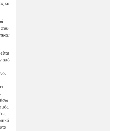
ας και
ιά
η που
πικά;
είται
ν από
όνο.
ει
.
 πίσω
σμός,
τις
ωπικά
λυτα