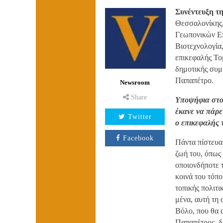
Συνέντευξη τη
Θεσσαλονίκης,
Γεωπονικών Ε
Βιοτεχνολογία
επικεφαλής Το
δημοτικής συμ
Παπαπέτρο.
Newsroom
Share
Υποψήφια στον
έκανε να πάρε
Twitter
ο επικεφαλής 
Facebook
Πάντα πίστευα
ζωή του, όπως
οποιονδήποτε 
κοινά του τόπο
τοπικής πολιτι
μένα, αυτή τη 
Βόλο, που θα 
Παπαπέτρος, δι