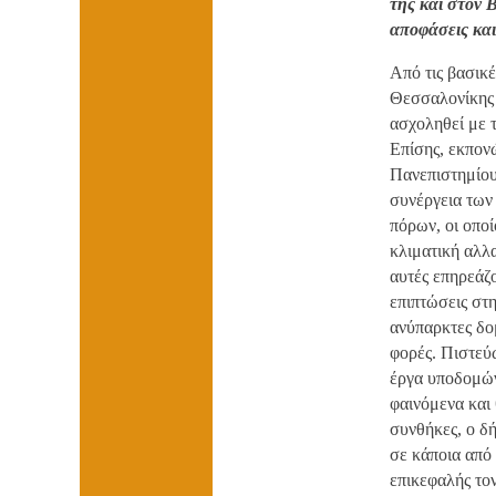
της και στον Β
αποφάσεις και
Από τις βασικ
Θεσσαλονίκης 
ασχοληθεί με 
Επίσης, εκπον
Πανεπιστημίου
συνέργεια των
πόρων, οι οποί
κλιματική αλλα
αυτές επηρεάζο
επιπτώσεις στ
ανύπαρκτες δομ
φορές. Πιστεύ
έργα υποδομών
φαινόμενα και 
συνθήκες, ο δ
σε κάποια από
επικεφαλής το