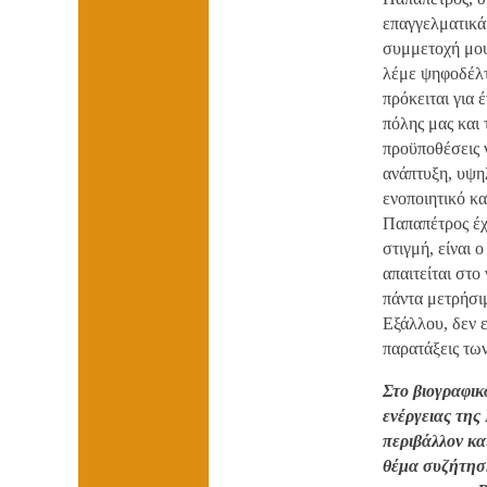
επαγγελματικά 
συμμετοχή μου
λέμε ψηφοδέλτ
πρόκειται για 
πόλης μας και 
προϋποθέσεις 
ανάπτυξη, υψηλ
ενοποιητικό κ
Παπαπέτρος έχε
στιγμή, είναι 
απαιτείται στο
πάντα μετρήσι
Εξάλλου, δεν ε
παρατάξεις τω
Στο βιογραφικ
ενέργειας τη
περιβάλλον κα
θέμα συζήτησ