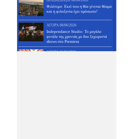
ΔΙΑΣΚΈΔΑΣΗ
08/06/2026
Φιλότιμο: Εκεί που η θέα γίνεται θέαμα
και η φιλοξενία έχει πρόσωπο!
ΑΓΟΡΆ
08/06/2026
Independance Studio: Το μεγάλο
φινάλε της χρονιάς με δυο ξεχωριστά
shows στο Premiera
ΑΓΟΡΆ
26/05/2026
Ημιμόνιμο μανικιούρ και
ολοκληρωμένο πεντικιούρ ΜΟΝΟ 30
ευρώ!
ΔΙΑΣΚΈΔΑΣΗ
26/05/2026
31 Μάη πάμε πλατεία, έχει πανηγύρι
στον Άνω Βόλο- Δες τους μουσικούς
και κάνε κράτηση!
ΑΓΟΡΆ
26/05/2026
Μια διαιτολόγος με ξεχωριστή
φιλοσοφία, που μαζί της θα τα
καταφέρεις- Δες προσφορά!
ΔΙΑΣΚΈΔΑΣΗ
26/05/2026
Τραπέζι γάμου, βάφτισης, αρραβώνα