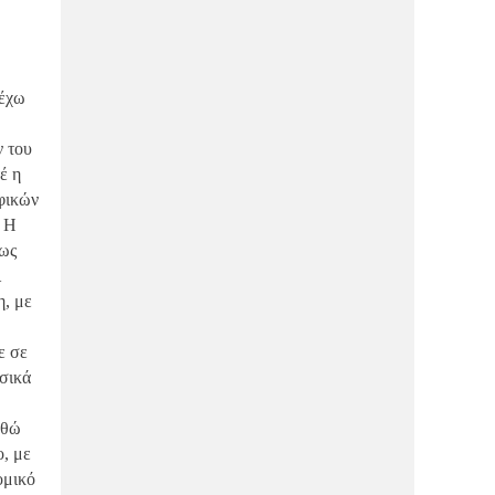
ΔΙΑΣΚΈΔΑΣΗ
11/03/2026
Το νέο εστιατόριο της Μακρυνίτσας,
που αξίζει να επισκεφθείς με την
υπογραφή του Κ.Ταμία!
 έχω
ΜΑΓΝΗΣΊΑ
11/03/2026
Το ΌΛΥΡA restaurant τιμά τις γυναίκες
ν του
που κρατούν “ζωντανό” το Πήλιο!
έ η
φικών
ΑΓΟΡΆ
21/01/2026
The Secret: Δεν είναι μυστικό, εγώ
. Η
ξέρω τι ανοίγει εδώ, μάθε και εσύ!
πως
ι
ΑΓΟΡΆ
21/01/2026
η, με
Si Sooz: Νέο κατάστημα γυναικείων
υποδημάτων στην πόλη(ΦΩΤΟ)
ε σε
σικά
ΔΙΑΣΚΈΔΑΣΗ
21/01/2026
Το Βολονάκι αλλάζει γεύση: Έρχεται
το πρώτο premium meat concept!
ρθώ
ο, με
ΔΙΑΣΚΈΔΑΣΗ
21/01/2026
ομικό
Αmaro: Wine bar με συνοδεία tapas,