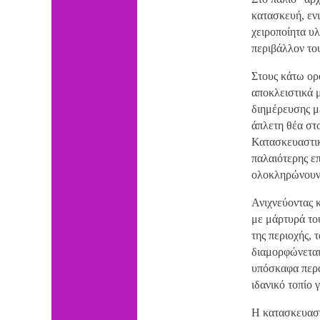
κατασκευή, εν
χειροποίητα υ
περιβάλλον το
Στους κάτω ορ
αποκλειστικά μ
διημέρευσης μ
άπλετη θέα στο
Κατασκευαστικ
παλαιότερης ε
ολοκληρώνουν 
Ανιχνεύοντας κ
με μάρτυρά το
της περιοχής, 
διαμορφώνεται
υπόσκαφα περά
ιδανικό τοπίο 
Η κατασκευαστ