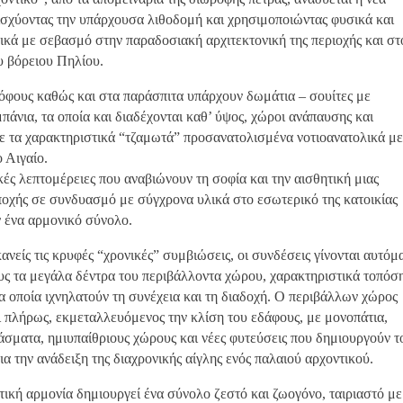
ισχύοντας την υπάρχουσα λιθοδομή και χρησιμοποιώντας φυσικά και
λικά με σεβασμό στην παραδοσιακή αρχιτεκτονική της περιοχής και στ
υ βόρειου Πηλίου.
όφους καθώς και στα παράσπιτα υπάρχουν δωμάτια – σουίτες με
πάνια, τα οποία και διαδέχονται καθ’ ύψος, χώροι ανάπαυσης και
ε τα χαρακτηριστικά “τζαμωτά” προσανατολισμένα νοτιοανατολικά με
 Αιγαίο.
ές λεπτομέρειες που αναβιώνουν τη σοφία και την αισθητική μιας
ποχής σε συνδυασμό με σύγχρονα υλικά στο εσωτερικό της κατοικίας
ένα αρμονικό σύνολο.
ανείς τις κρυφές “χρονικές” συμβιώσεις, οι συνδέσεις γίνονται αυτόμ
υς τα μεγάλα δέντρα του περιβάλλοντα χώρου, χαρακτηριστικά τοπόσ
τα οποία ιχνηλατούν τη συνέχεια και τη διαδοχή. Ο περιβάλλων χώρος
 πλήρως, εκμεταλλευόμενος την κλίση του εδάφους, με μονοπάτια,
σματα, ημιυπαίθριους χώρους και νέες φυτεύσεις που δημιουργούν τ
για την ανάδειξη της διαχρονικής αίγλης ενός παλαιού αρχοντικού.
ική αρμονία δημιουργεί ένα σύνολο ζεστό και ζωογόνο, ταιριαστό με 