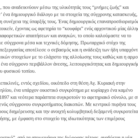
ι, που αναδεικνύουν μέσω της υλικότητάς τους “μνήμες ζωής” και
’ ένα δημιουργικό διάλογο με τα στοιχεία της σύγχρονης κατασκευής,
τη συνέχεια της ύπαρξής τους. Ένας δημιουργικός επαναπροσδιορισμός
τοικείν, έχοντας ως αφετηρία το “κουφάρι” ενός αρχοντικού μίας άλλη
διαφορετικών απαιτήσεων και αναγκών, το οποίο καλούμαστε να το
ε σύγχρονα μέσα και τεχνικές δόμησης. Πρωταρχικό στόχο της
επεξεργασίας αποτέλεσε ο σεβασμός και η ανάδειξη των ήδη υπαρχόν
μικών στοιχείων με το ελάχιστο της αλλοίωσης τους καθώς και η αρμο
 ένα σύγχρονο περιβάλλον άνεσης, λειτουργικότητας και δημιουργική
υ φυσικού τοπίου.
επικλινές, εντός σχεδίου, οικόπεδο στη θέση Αγ. Κυριακή στην
λίου, ένα υπάρχον οικιστικό συγκρότημα με κυρίαρχο ένα καμένο
 1897 και νεότερα παράσπιτα συγκροτούν το αφετηριακό σύνολο, με 
 ενός σύγχρονου συγκροτήματος διακοπών. Με κεντρικό πυρήνα τους
ρους διημέρευσης και την ανοιχτή κολυμβητική δεξαμενή συγκροτείτα
ήσης, με έμφαση στο στοιχείο της ιδιωτικότητας των επιμέρους
οντικό”, από τα απομεινάρια της διώροφης πέτρας, αναδύεται η νέα