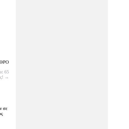
ΘΡΟ
με 65
ίς!
→
ν σε
υς