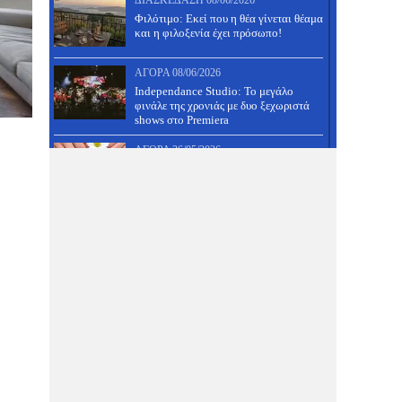
ΔΙΑΣΚΈΔΑΣΗ
08/06/2026
Φιλότιμο: Εκεί που η θέα γίνεται θέαμα
και η φιλοξενία έχει πρόσωπο!
ΑΓΟΡΆ
08/06/2026
Independance Studio: Το μεγάλο
φινάλε της χρονιάς με δυο ξεχωριστά
shows στο Premiera
ΑΓΟΡΆ
26/05/2026
Ημιμόνιμο μανικιούρ και
ολοκληρωμένο πεντικιούρ ΜΟΝΟ 30
ευρώ!
ΔΙΑΣΚΈΔΑΣΗ
26/05/2026
31 Μάη πάμε πλατεία, έχει πανηγύρι
στον Άνω Βόλο- Δες τους μουσικούς
και κάνε κράτηση!
ΑΓΟΡΆ
26/05/2026
Μια διαιτολόγος με ξεχωριστή
φιλοσοφία, που μαζί της θα τα
καταφέρεις- Δες προσφορά!
ΔΙΑΣΚΈΔΑΣΗ
26/05/2026
Τραπέζι γάμου, βάφτισης, αρραβώνα