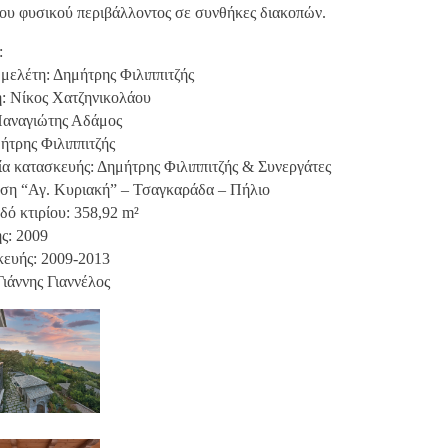
του φυσικού περιβάλλοντος σε συνθήκες διακοπών.
:
 μελέτη: Δημήτρης Φιλιππιτζής
η: Νίκος Χατζηνικολάου
Παναγιώτης Αδάμος
ήτρης Φιλιππιτζής
εία κατασκευής: Δημήτρης Φιλιππιτζής & Συνεργάτες
ση “Αγ. Κυριακή” – Τσαγκαράδα – Πήλιο
δό κτιρίου: 358,92 m²
ς: 2009
ευής: 2009-2013
ιάννης Γιαννέλος