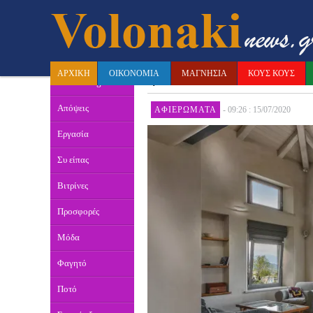
ΠΗΛΙΟ: Πάθαμε πλ
ΠΕΡΙΣΣΟΤΕΡΕΣ
ΚΑΤΗΓΟΡΙΕΣ
φώτο!
ΑΡΧΙΚΗ
ΟΙΚΟΝΟΜΙΑ
ΜΑΓΝΗΣΙΑ
ΚΟΥΣ ΚΟΥΣ
Doras' Blog
Απόψεις
ΑΦΙΕΡΏΜΑΤΑ
-
09:26 : 15/07/2020
Εργασία
Συ είπας
Βιτρίνες
Προσφορές
Μόδα
Φαγητό
Ποτό