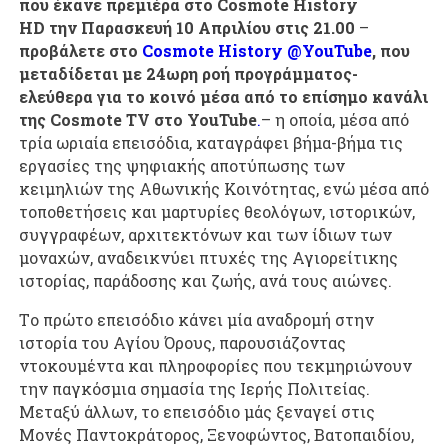
που έκανε πρεμιέρα στο Cosmote History
HD την Παρασκευή 10 Απριλίου στις 21.00
–
προβάλετε στο
Cosmote History @YouTube
, που
μεταδίδεται με 24ωρη ροή προγράμματος-
ελεύθερα για το κοινό μέσα από το επίσημο κανάλι
της Cosmote TV στο YouTube
.
– η οποία, μέσα από
τρία ωριαία επεισόδια, καταγράφει βήμα-βήμα τις
εργασίες της ψηφιακής αποτύπωσης των
κειμηλιών της Αθωνικής Κοινότητας, ενώ μέσα από
τοποθετήσεις και μαρτυρίες θεολόγων, ιστορικών,
συγγραφέων, αρχιτεκτόνων και των ίδιων των
μοναχών, αναδεικνύει πτυχές της Αγιορείτικης
ιστορίας, παράδοσης και ζωής, ανά τους αιώνες.
Τo πρώτο επεισόδιο κάνει μία αναδρομή στην
ιστορία του Αγίου Όρους, παρουσιάζοντας
ντοκουμέντα και πληροφορίες που τεκμηριώνουν
την παγκόσμια σημασία της Ιερής Πολιτείας.
Μεταξύ άλλων, το επεισόδιο μάς ξεναγεί στις
Μονές Παντοκράτορος, Ξενοφώντος, Βατοπαιδίου,