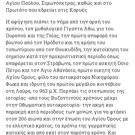
Αγίου Παύλου, Σιμωνόπετρας, καθώς και στο
Πρωτάτο που εδρεύει στις Καρυές.
Η αφήγηση πιάνει το νήμα από την αρχή του
χρόνου, τον μυθολογικό Γίγαντα Άθω, γιο του
Ουρανού και της Γαίας, την πρώτη αναφορά του
βουνού από τον Ηρόδοτο και τη χρήση του
τοπωνύμιου από τον Θουκυδίδη, την κατοίκηση του
σημείου κατά την προχριστιανική περίοδο όπως
αναφέρεται στον Στράβωνα, τον πρώτο ασκητή Όσιο
Πέτρο και τον Άγιο Αθανάσιο, πρώτο οικητή του
Αγίου Όρους, φίλο του αυτοκράτορα Νικηφόρου
Φωκά και ιδρυτή του πρώτου μεγάλου κοινόβιου
στη Λαύρα, το 963 μ.Χ. Περνάει τις στενωπούς της
ιστορίας -από τους Βυζαντινούς χρόνους μέχρι
στην Οθωμανική αυτοκρατορία- την ακμή και
παρακμή κατά περιόδους των μονών, για να φτάσει
στον 20ό αιώνα και στην ένωση του Αγίου Όρους με
το ελληνικό κράτος, τα χρόνια της γερμανικής
κατοχής και από εκεί στον παρόντα χρόνο. Και