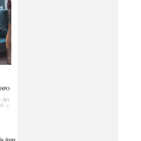
ΘΡΟ
- Δες
εο!
→
ός ήταν