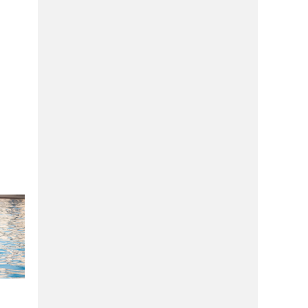
μπροστά στη θάλασσα; Πάμε στον
Κήπο της Εδέμ!
ΔΙΑΣΚΈΔΑΣΗ
26/05/2026
Viral μαγαζί με burger και κοτόπουλα
έρχεται στον Βόλο- Τις βλέπω ήδη τις
ουρές!
ΑΓΟΡΆ
26/05/2026
Aυτή είναι η νέα μεγάλη αλυσίδα που
ανοίγει κατάστημα στην Ερμού!
ΔΙΑΣΚΈΔΑΣΗ
26/05/2026
Αυτό είναι το νέο bar restaurant
μπροστά στη θάλασσα που θα σου
κλέψει την καρδιά!
ΔΙΑΣΚΈΔΑΣΗ
26/05/2026
Πάμε πλατεία για φαγητό; Νέο μαγαζί
εστίασης έρχεται να αλλάξει το
καλοκαίρι μας!
ΔΙΑΣΚΈΔΑΣΗ
11/05/2026
Φέτος θα καλοκαιριάσουμε στον
“Κήπο της Εδέμ”! Eσύ ξέρεις που είναι;