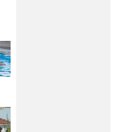
έρχεται στο κέντρο!
ΔΙΑΣΚΈΔΑΣΗ
21/01/2026
Ο Φάβιος ήρθε και στον Βόλο και έγινε
το απόλυτο talk of the town!
ΑΓΟΡΆ
21/01/2026
WIRE: Έρχεται με δυνατά brand που οι
γυναίκες λατρεύουν!
ΑΓΟΡΆ
21/01/2026
“Πέφτει η αυλαία” μετά από 12 χρόνια-
Κλείνει ένα από τα καλά μαγαζιά της
πόλης!
ΑΓΟΡΆ
21/01/2026
Μας λέει “αντίο” πασίγνωστη έμπορος,
που όλοι αγαπάμε!