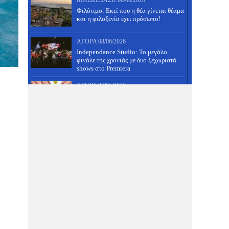
ΔΙΑΣΚΈΔΑΣΗ
08/06/2026
Φιλότιμο: Εκεί που η θέα γίνεται θέαμα
και η φιλοξενία έχει πρόσωπο!
ΑΓΟΡΆ
08/06/2026
Independance Studio: Το μεγάλο
φινάλε της χρονιάς με δυο ξεχωριστά
shows στο Premiera
ΑΓΟΡΆ
26/05/2026
Ημιμόνιμο μανικιούρ και
ολοκληρωμένο πεντικιούρ ΜΟΝΟ 30
ευρώ!
ΔΙΑΣΚΈΔΑΣΗ
26/05/2026
31 Μάη πάμε πλατεία, έχει πανηγύρι
στον Άνω Βόλο- Δες τους μουσικούς
και κάνε κράτηση!
ΑΓΟΡΆ
26/05/2026
Μια διαιτολόγος με ξεχωριστή
φιλοσοφία, που μαζί της θα τα
καταφέρεις- Δες προσφορά!
ΔΙΑΣΚΈΔΑΣΗ
26/05/2026
Τραπέζι γάμου, βάφτισης, αρραβώνα