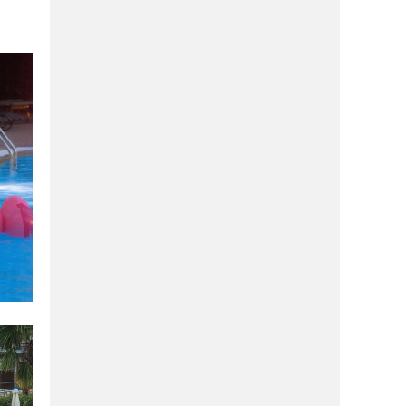
ΑΓΟΡΆ
11/05/2026
Αλλαγές στα πρόσωπα διαχείρισης του
Balcon και του OΛΥΡΑ της
Μακρυνίτσας
ΑΓΟΡΆ
20/04/2026
Mάνα και κόρη έκαναν το πάθος τους
επιχείρηση και εσύ θα τις λατρέψεις!
ΑΓΟΡΆ
20/04/2026
Αυτό είναι το νέο ποδολογικό κέντρο
της πόλης και η Κατερίνα σε περιμένει
για ΔΩΡΕΑΝ έλεγχο!
ΔΙΑΣΚΈΔΑΣΗ
20/04/2026
Μπουγάτσα καλύτερη από της
Θεσσαλονίκης στο κέντρο του Βόλου-
Γεύση ΣΟΚ!
ΑΓΟΡΆ
20/04/2026
Eίσαι μαμά; Θες όμορφα νύχια με
διάρκεια; Εκεί όσο το παιδί παίζει, εσύ
θα χαλαρώνεις!