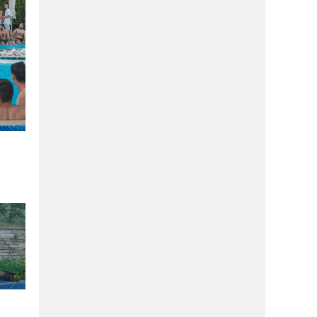
ΔΙΑΣΚΈΔΑΣΗ
11/03/2026
Το νέο εστιατόριο της Μακρυνίτσας,
που αξίζει να επισκεφθείς με την
υπογραφή του Κ.Ταμία!
ΜΑΓΝΗΣΊΑ
11/03/2026
Το ΌΛΥΡA restaurant τιμά τις γυναίκες
που κρατούν “ζωντανό” το Πήλιο!
ΑΓΟΡΆ
21/01/2026
The Secret: Δεν είναι μυστικό, εγώ
ξέρω τι ανοίγει εδώ, μάθε και εσύ!
ΑΓΟΡΆ
21/01/2026
Si Sooz: Νέο κατάστημα γυναικείων
υποδημάτων στην πόλη(ΦΩΤΟ)
ΔΙΑΣΚΈΔΑΣΗ
21/01/2026
Το Βολονάκι αλλάζει γεύση: Έρχεται
το πρώτο premium meat concept!
ΔΙΑΣΚΈΔΑΣΗ
21/01/2026
Αmaro: Wine bar με συνοδεία tapas,