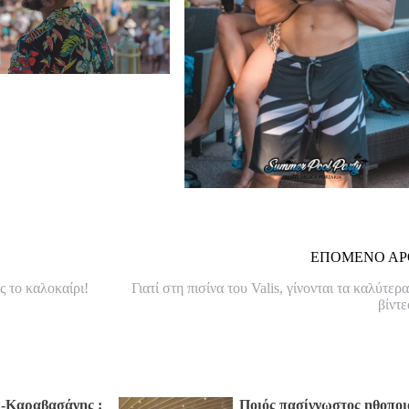
ΕΠΟΜΕΝΟ ΑΡ
ς το καλοκαίρι!
Γιατί στη πισίνα του Valis, γίνονται τα καλύτερα
βίντ
-Καραβασάνης :
Ποιός πασίγνωστος ηθοποι