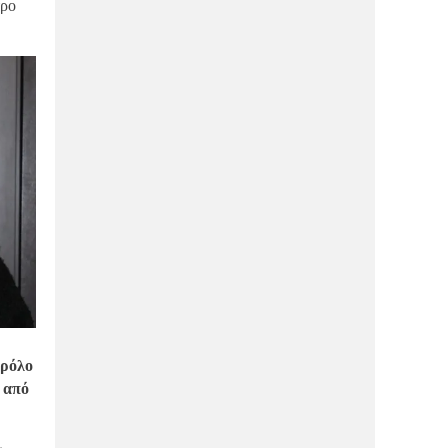
τρο
ΔΙΑΣΚΈΔΑΣΗ
11/03/2026
Το νέο εστιατόριο της Μακρυνίτσας,
που αξίζει να επισκεφθείς με την
υπογραφή του Κ.Ταμία!
ΜΑΓΝΗΣΊΑ
11/03/2026
Το ΌΛΥΡA restaurant τιμά τις γυναίκες
που κρατούν “ζωντανό” το Πήλιο!
ΑΓΟΡΆ
21/01/2026
The Secret: Δεν είναι μυστικό, εγώ
ξέρω τι ανοίγει εδώ, μάθε και εσύ!
ΑΓΟΡΆ
21/01/2026
Si Sooz: Νέο κατάστημα γυναικείων
υποδημάτων στην πόλη(ΦΩΤΟ)
ΔΙΑΣΚΈΔΑΣΗ
21/01/2026
Το Βολονάκι αλλάζει γεύση: Έρχεται
 ρόλο
το πρώτο premium meat concept!
 από
ΔΙΑΣΚΈΔΑΣΗ
21/01/2026
Αmaro: Wine bar με συνοδεία tapas,