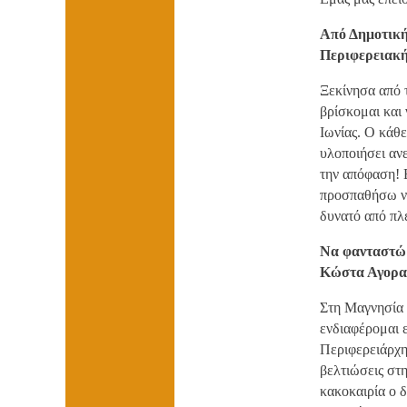
Από Δημοτική
Περιφερειακή
Ξεκίνησα από τ
βρίσκομαι και
Ιωνίας. Ο κάθ
υλοποιήσει ανε
την απόφαση! 
προσπαθήσω να
δυνατό από πλ
Να φανταστώ 
Κώστα Αγοραστ
Στη Μαγνησία 
ενδιαφέρομαι 
Περιφερειάρχη
βελτιώσεις στ
κακοκαιρία ο δ