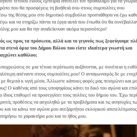
ήποτε τέτοιου είδους εμπειρία αποτελεί τον προθάλαμο για να γνωρίσ
τρόπο που θα προσφέρεις τη βοήθειά σου στους συμπολίτες σου
σω της θέσης μου στο δημοτικό συμβούλιο προσπάθησα να έχω καθ
έγω και να στηρίζω πάντα τα έργα αυτά που ένιωθα ότι θα συνέβαλλα
πόλης μου και θα την αναδείκνυαν ακόμα περισσότερο!
ός ως προς τα πρόσωπα, αλλά και το γεγονός πως ξεφεύγουμε πλ
τα στενά όρια του Δήμου Βόλου που είστε ιδιαίτερα γνωστή και
 αγχώνει καθόλου;
υποχρεώσεις σε μια τέτοια περίπτωση αυξάνονται, με συνέπεια η ευθύ
γαλύτερη απέναντι στους συμπολίτες μου! Ο ανταγωνισμός δε με ενοχ
 με θεμιτά κ υγιή μέσα. Άλλωστε κάποιες φορές μας πεισμώνει και μ
υς! Ο καθένας από τους υποψηφίους κάνει το δικό του αγώνα και επιλ
ο ίδιος επιθυμεί να προσεγγίσει τους πολίτες του δήμου του. Έχω περ
κρινείς προθέσεις να ασχοληθώ με τα προβλήματα και τις ανησυχίες τ
υ και να κάνω τον αγώνα μου ανεξαρτήτου εκλογικού αποτελέσματος
ιατηρήσω το χαρακτήρα μου και το ήθος μου.