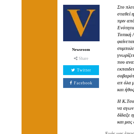
Στο πλε
σταθεί 
πριν απ
Ενότητα
Τοπική 
φαίνεται
συμπολιτ
Newsroom
γνωρίζε
Share
που ανα
εκπαιδευ
Twitter
σοβαρότ
απ όλα 
Facebook
και ήθος
Η Κ.Τσο
να αγων
δίδαξε 
και μας
Εμάς μας έπει