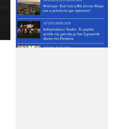
ΔΙΑΣΚΈΔΑΣΗ
08/06/2026
Φιλότιμο: Εκεί που η θέα γίνεται θέαμα
και η φιλοξενία έχει πρόσωπο!
ΑΓΟΡΆ
08/06/2026
Independance Studio: Το μεγάλο
φινάλε της χρονιάς με δυο ξεχωριστά
shows στο Premiera
ΑΓΟΡΆ
26/05/2026
Ημιμόνιμο μανικιούρ και
ολοκληρωμένο πεντικιούρ ΜΟΝΟ 30
ευρώ!
ΔΙΑΣΚΈΔΑΣΗ
26/05/2026
31 Μάη πάμε πλατεία, έχει πανηγύρι
στον Άνω Βόλο- Δες τους μουσικούς
και κάνε κράτηση!
ΑΓΟΡΆ
26/05/2026
Μια διαιτολόγος με ξεχωριστή
φιλοσοφία, που μαζί της θα τα
καταφέρεις- Δες προσφορά!
ΔΙΑΣΚΈΔΑΣΗ
26/05/2026
Τραπέζι γάμου, βάφτισης, αρραβώνα