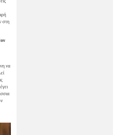
εις
έρχεται στο κέντρο!
αρή
ΔΙΑΣΚΈΔΑΣΗ
21/01/2026
ν στη
Ο Φάβιος ήρθε και στον Βόλο και έγινε
το απόλυτο talk of the town!
έον
ΑΓΟΡΆ
21/01/2026
WIRE: Έρχεται με δυνατά brand που οι
γυναίκες λατρεύουν!
νη να
ΑΓΟΡΆ
21/01/2026
“Πέφτει η αυλαία” μετά από 12 χρόνια-
λεί
Κλείνει ένα από τα καλά μαγαζιά της
ας
πόλης!
έγει
ΑΓΟΡΆ
21/01/2026
ίσσια
Μας λέει “αντίο” πασίγνωστη έμπορος,
ων
που όλοι αγαπάμε!