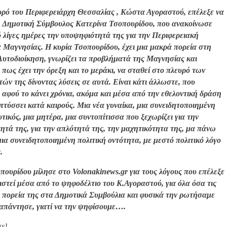
υρό του Περιφερειάρχη Θεσσαλίας , Κώστα Αγοραστού, επέλεξε να
η Δημοτική Σύμβουλος Κατερίνα Τσοπουρίδου, που ανακοίνωσε
ό λίγες ημέρες την υποψηφιότητά της για την Περιφερειακή
 Μαγνησίας. Η κυρία Τσοπουρίδου, έχει μια μακρά πορεία στη
Αυτοδιοίκηση, γνωρίζει τα προβλήματά της Μαγνησίας και
 πως έχει την όρεξη και το μεράκι, να σταθεί στο πλευρό των
ών της δίνοντας λύσεις σε αυτά. Είναι κάτι άλλωστε, που
ι αφού το κάνει χρόνια, ακόμα και μέσα από την εθελοντική δράση
πτύσσει κατά καιρούς. Μια νέα γυναίκα, μια συνειδητοποιημένη
τικός, μια μητέρα, μια συντοπίτισσα που ξεχωρίζει για την
ητά της, για την απλότητά της, την μαχητικότητα της, μα πάνω
μια συνειδητοποιημένη πολιτική οντότητα, με μεστό πολιτικό λόγο
.
πουρίδου μίλησε στο Volonakinews.gr για τους λόγους που επέλεξε
ιστεί μέσα από το ψηφοδέλτιο του Κ.Αγοραστού, για όλα όσα τις
η πορεία της στα Δημοτικά Συμβούλια και φυσικά την ρωτήσαμε
 απάντησε, γιατί να την ψηφίσουμε….
σε!