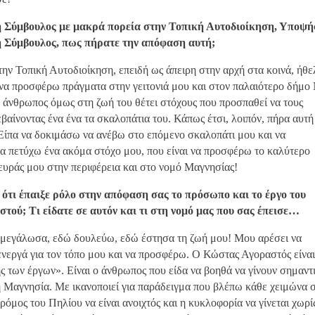
 Σύμβουλος με μακρά πορεία στην Τοπική Αυτοδιοίκηση, Υποψή
 Σύμβουλος, πως πήρατε την απόφαση αυτή;
ην Τοπική Αυτοδιοίκηση, επειδή ως άπειρη στην αρχή στα κοινά, ήθε
 να προσφέρω πράγματα στην γειτονιά μου και στον παλαιότερο δήμο 
ε άνθρωπος όμως στη ζωή του θέτει στόχους που προσπαθεί να τους
βαίνοντας ένα ένα τα σκαλοπάτια του. Κάπως έτσι, λοιπόν, πήρα αυτή
Είπα να δοκιμάσω να ανέβω στο επόμενο σκαλοπάτι μου και να
 πετύχω ένα ακόμα στόχο μου, που είναι να προσφέρω το καλύτερο
ευράς μου στην περιφέρεια και στο νομό Μαγνησίας!
ότι έπαιξε ρόλο στην απόφαση σας το πρόσωπο και το έργο του
ού; Τι είδατε σε αυτόν και τι στη νομό μας που σας έπεισε…
μεγάλωσα, εδώ δουλεύω, εδώ έστησα τη ζωή μου! Μου αρέσει να
ενεργά για τον τόπο μου και να προσφέρω. Ο Κώστας Αγοραστός είναι
ς των έργων». Είναι ο άνθρωπος που είδα να βοηθά να γίνουν σημαντ
η Μαγνησία. Με ικανοποιεί για παράδειγμα που βλέπω κάθε χειμώνα σ
ρόμος του Πηλίου να είναι ανοιχτός και η κυκλοφορία να γίνεται χωρί