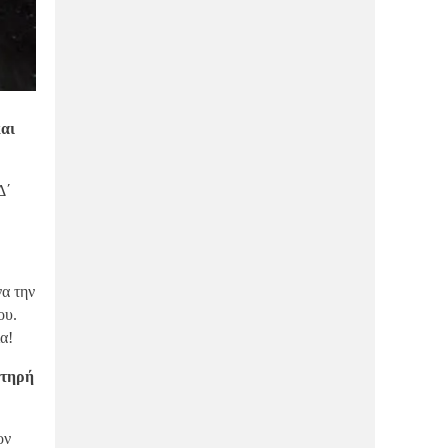
αι
Δ΄
να την
ου.
α!
στηρή
ον