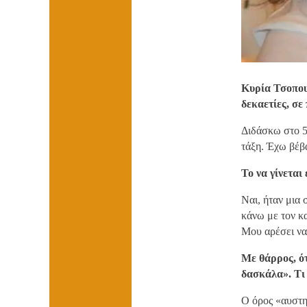
Κυρία Τσοπου
δεκαετίες, σε
Διδάσκω στο 5
τάξη. Έχω βέβ
Το να γίνεται
Ναι, ήταν μια 
κάνω με τον κ
Μου αρέσει να 
Με θάρρος, ό
δασκάλα». Τι 
Ο όρος «αυστη