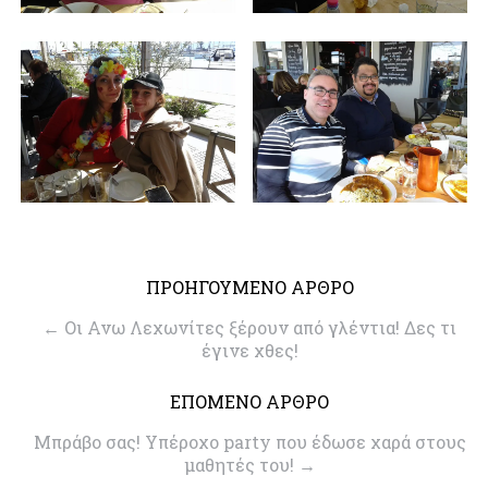
ΠΡΟΗΓΟΥΜΕΝΟ ΑΡΘΡΟ
←
Oι Ανω Λεχωνίτες ξέρουν από γλέντια! Δες τι
έγινε χθες!
ΕΠΟΜΕΝΟ ΑΡΘΡΟ
Mπράβο σας! Υπέροχο party που έδωσε χαρά στους
μαθητές του!
→