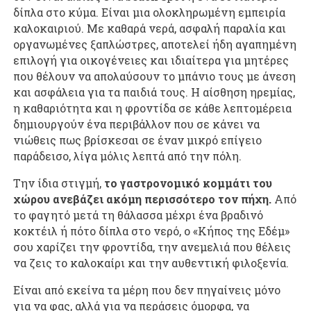
δίπλα στο κύμα. Είναι μια ολοκληρωμένη εμπειρία
καλοκαιριού. Με καθαρά νερά, ασφαλή παραλία και
οργανωμένες ξαπλώστρες, αποτελεί ήδη αγαπημένη
επιλογή για οικογένειες και ιδιαίτερα για μητέρες
που θέλουν να απολαύσουν το μπάνιο τους με άνεση
και ασφάλεια για τα παιδιά τους. Η αίσθηση ηρεμίας,
η καθαριότητα και η φροντίδα σε κάθε λεπτομέρεια
δημιουργούν ένα περιβάλλον που σε κάνει να
νιώθεις πως βρίσκεσαι σε έναν μικρό επίγειο
παράδεισο, λίγα μόλις λεπτά από την πόλη.
Την ίδια στιγμή,
το γαστρονομικό κομμάτι του
χώρου ανεβάζει ακόμη περισσότερο τον πήχη.
Από
το φαγητό μετά τη θάλασσα μέχρι ένα βραδινό
κοκτέιλ ή πότο δίπλα στο νερό, ο «Κήπος της Εδέμ»
σου χαρίζει την φροντίδα, την ανεμελιά που θέλεις
να ζεις το καλοκαίρι και την αυθεντική φιλοξενία.
Είναι από εκείνα τα μέρη που δεν πηγαίνεις μόνο
για να φας, αλλά για να περάσεις όμορφα, να