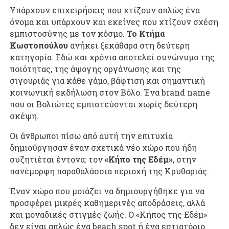
Υπάρχουν επιχειρήσεις που χτίζουν απλώς ένα
όνομα και υπάρχουν και εκείνες που χτίζουν σχέση
εμπιστοσύνης με τον κόσμο.
Το Κτήμα
Κωστοπούλου
ανήκει ξεκάθαρα στη δεύτερη
κατηγορία. Εδώ και χρόνια αποτελεί συνώνυμο της
ποιότητας, της άψογης οργάνωσης και της
σιγουριάς για κάθε γάμο, βάφτιση και σημαντική
κοινωνική εκδήλωση στον Βόλο. Ένα brand name
που οι Βολιώτες εμπιστεύονται χωρίς δεύτερη
σκέψη.
Οι άνθρωποι πίσω από αυτή την επιτυχία
δημιούργησαν έναν σχετικά νέο χώρο που ήδη
συζητιέται έντονα: τον
«Κήπο της Εδέμ»
, στην
πανέμορφη παραθαλάσσια περιοχή της Κρυθαριάς.
Έναν χώρο που μοιάζει να δημιουργήθηκε για να
προσφέρει μικρές καθημερινές αποδράσεις, αλλά
και μοναδικές στιγμές ζωής. Ο «Κήπος της Εδέμ»
δεν είναι απλώς ένα beach spot ή ένα εστιατόριο