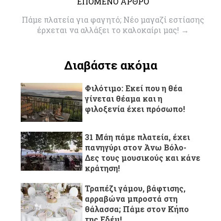
ΕΠΟΜΕΝΟ ΑΡΘΡΟ
Πάμε πλατεία για φαγητό; Νέο μαγαζί εστίασης
έρχεται να αλλάξει το καλοκαίρι μας!
→
Διαβάστε ακόμα
Φιλότιμο: Εκεί που η θέα
γίνεται θέαμα και η
φιλοξενία έχει πρόσωπο!
31 Μάη πάμε πλατεία, έχει
πανηγύρι στον Άνω Βόλο-
Δες τους μουσικούς και κάνε
κράτηση!
Τραπέζι γάμου, βάφτισης,
αρραβώνα μπροστά στη
θάλασσα; Πάμε στον Κήπο
της Εδέμ!