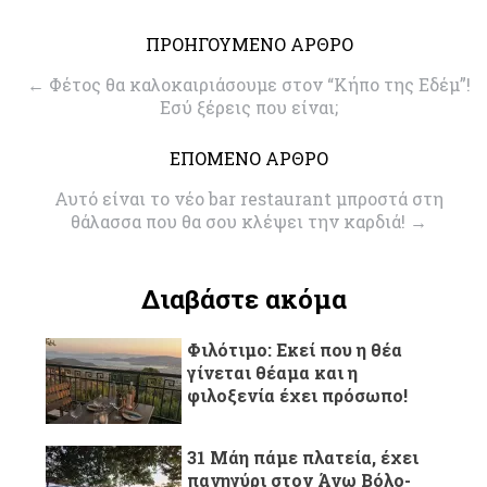
ΠΡΟΗΓΟΥΜΕΝΟ ΑΡΘΡΟ
←
Φέτος θα καλοκαιριάσουμε στον “Κήπο της Εδέμ”!
Eσύ ξέρεις που είναι;
ΕΠΟΜΕΝΟ ΑΡΘΡΟ
Αυτό είναι το νέο bar restaurant μπροστά στη
θάλασσα που θα σου κλέψει την καρδιά!
→
Διαβάστε ακόμα
Φιλότιμο: Εκεί που η θέα
γίνεται θέαμα και η
φιλοξενία έχει πρόσωπο!
31 Μάη πάμε πλατεία, έχει
πανηγύρι στον Άνω Βόλο-