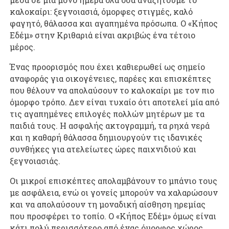
καλοκαίρι: ξεγνοιασιά, όμορφες στιγμές, καλό
φαγητό, θάλασσα και αγαπημένα πρόσωπα. Ο «Κήπος
Εδέμ» στην Κριθαριά είναι ακριβώς ένα τέτοιο
μέρος.
Ένας προορισμός που έχει καθιερωθεί ως σημείο
αναφοράς για οικογένειες, παρέες και επισκέπτες
που θέλουν να απολαύσουν το καλοκαίρι με τον πιο
όμορφο τρόπο. Δεν είναι τυχαίο ότι αποτελεί μία από
τις αγαπημένες επιλογές πολλών μητέρων με τα
παιδιά τους. Η ασφαλής ακτογραμμή, τα ρηχά νερά
και η καθαρή θάλασσα δημιουργούν τις ιδανικές
συνθήκες για ατελείωτες ώρες παιχνιδιού και
ξεγνοιασιάς.
Οι μικροί επισκέπτες απολαμβάνουν το μπάνιο τους
με ασφάλεια, ενώ οι γονείς μπορούν να χαλαρώσουν
και να απολαύσουν τη μοναδική αίσθηση ηρεμίας
που προσφέρει το τοπίο. Ο «Κήπος Εδέμ» όμως είναι
κάτι πολύ περισσότερο από ένας όμορφος χώρος