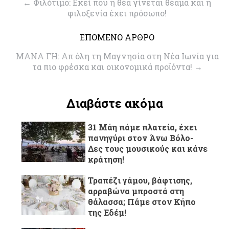
←
Φιλότιμο: Εκεί που η θέα γίνεται θέαμα και η
φιλοξενία έχει πρόσωπο!
ΕΠΟΜΕΝΟ ΑΡΘΡΟ
ΜΑΝΑ ΓΗ: Απ όλη τη Μαγνησία στη Νέα Ιωνία για
τα πιο φρέσκα και οικονομικά προϊόντα!
→
Διαβάστε ακόμα
31 Μάη πάμε πλατεία, έχει
πανηγύρι στον Άνω Βόλο-
Δες τους μουσικούς και κάνε
κράτηση!
Τραπέζι γάμου, βάφτισης,
αρραβώνα μπροστά στη
θάλασσα; Πάμε στον Κήπο
της Εδέμ!