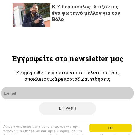
Κ.Σιδηρόπουλος: Χτίζοντας
ένα φωτεινό μέλλον για τον
Βόλο
Εγγραφείτε στο newsletter μας
Ενημερωθείτε πρώτοι για τα τελευταία νέα,
αποκλειστικά ρεπορταζ και ειδήσεις
Αυτός ο ιστότοπος χρησιμοποιεί cookies για την
OK
© Volonaki news 2026 All rights reserved
παροχή των υπηρεσιών του, την εξατομίκευση των